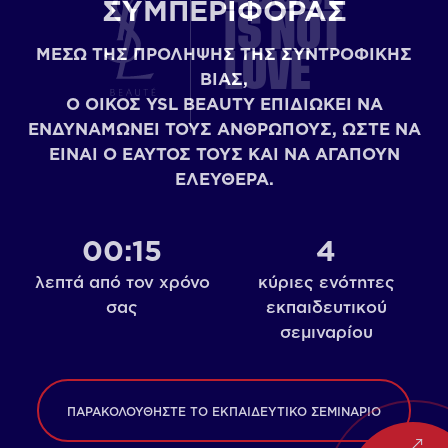
ΣΥΜΠΕΡΙΦΟΡΆΣ
IS NOT
ΜΈΣΩ ΤΗΣ ΠΡΌΛΗΨΗΣ ΤΗΣ ΣΥΝΤΡΟΦΙΚΉΣ
LOVE
ΒΊΑΣ,
Ο ΟΊΚΟΣ YSL BEAUTY ΕΠΙΔΙΏΚΕΙ ΝΑ
ΕΝΔΥΝΑΜΏΝΕΙ ΤΟΥΣ ΑΝΘΡΏΠΟΥΣ, ΏΣΤΕ ΝΑ
ΕΊΝΑΙ Ο ΕΑΥΤΌΣ ΤΟΥΣ ΚΑΙ ΝΑ ΑΓΑΠΟΎΝ
ΕΛΕΎΘΕΡΑ.
00:15
4
λεπτά από τον χρόνο
κύριες ενότητες
σας
εκπαιδευτικού
σεμιναρίου
ΠΑΡΑΚΟΛΟΥΘΉΣΤΕ ΤΟ ΕΚΠΑΙΔΕΥΤΙΚΌ ΣΕΜΙΝΆΡΙΟ